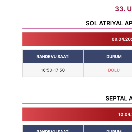
33. 
SOL ATRIYAL A
09.04.202
RANDEVU SAATİ
DURUM
16:50-17:50
DOLU
SEPTAL 
10.04.
RANDEVU SAATİ
DURUM