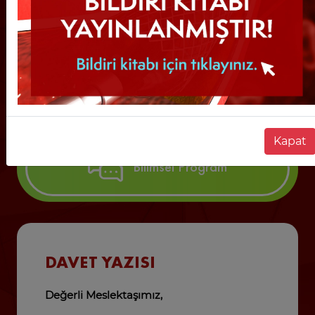
Kayıt & Konaklama
Olgu Sunumları
Kapat
Bilimsel Program
DAVET YAZISI
Değerli Meslektaşımız,