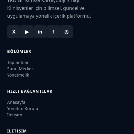
TKD Girişimsel Kardiyoloji Birliği.
Klinisyenler için bilimsel, güncel ve
uygulamaya yönelik içerik platformu.
X
▶
in
f
◎
BÖLÜMLER
Toplantılar
Sunu Merkezi
Yönetmelik
HIZLI BAĞLANTILAR
Anasayfa
Yönetim Kurulu
İletişim
İLETIŞIM