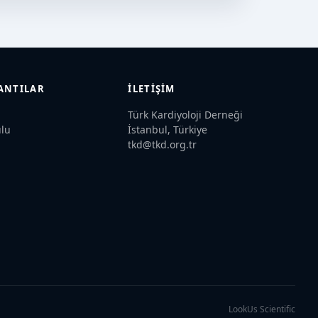
LANTILAR
İLETIŞIM
Türk Kardiyoloji Derneği
lu
İstanbul, Türkiye
tkd@tkd.org.tr
LookUs Scientific