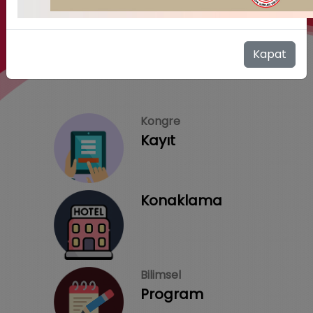
Kapat
Kongre
Kayıt
Konaklama
Bilimsel
Program