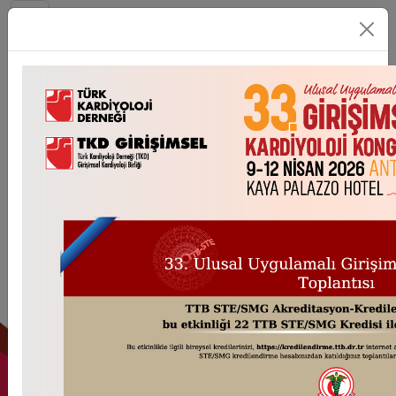
0
0
0
Gün
Saat
Dakika