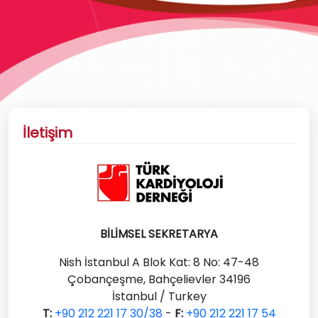
İletişim
BİLİMSEL SEKRETARYA
Nish İstanbul A Blok Kat: 8 No: 47-48
Çobançeşme, Bahçelievler 34196
İstanbul / Turkey
T:
+90 212 221 17 30/38
-
F:
+90 212 221 17 54