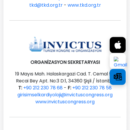
tkd@tkd.org.tr
-
www.tkd.org.tr
ORGANİZASYON SEKRETARYASI
19 Mayıs Mah. Halaskargazi Cad. T. Cemal Sk.
Recai Bey Apt. No:3 D:1, 34360 Şişli / İstanbul
T:
+90 212 230 78 68
-
F:
+90 212 230 78 58
girisimselkardiyoloji@invictuscongress.org
www.invictuscongress.org